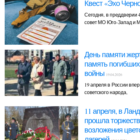
Квест «Эхо Чер
Сегодня, в преддверии 
совет МО Юго-Запад и 
День памяти жерт
память погибших
войны
19.04.2026
19 апреля в России впе
советского народа,
11 апреля, в Ла
прошла торжеств
возложения цвет
лагерей