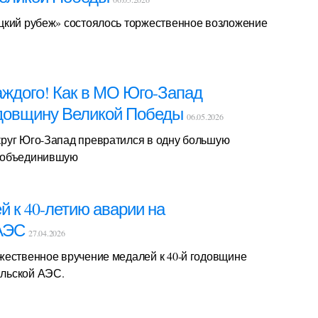
цкий рубеж» состоялось торжественное возложение
аждого! Как в МО Юго-Запад
одовщину Великой Победы
06.05.2026
руг Юго-Запад превратился в одну большую
 объединившую
 к 40-летию аварии на
 АЭС
27.04.2026
жественное вручение медалей к 40-й годовщине
льской АЭС.