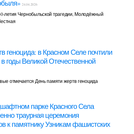
нобыля»
24.04.2026
40-летия Чернобыльской трагедии, Молодёжный
Местная
в геноцида: в Красном Селе почтили
 в годы Великой Отечественной
рвые отмечается День памяти жертв геноцида
ндшафтном парке Красного Села
енно траурная церемония
ов к памятнику Узникам фашистских