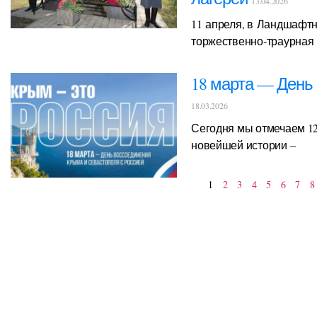
13.04.2026
11 апреля, в Ландшафт
торжественно‑траурная 
18 марта — День
18.03.2026
Сегодня мы отмечаем 1
новейшей истории –
1
2
3
4
5
6
7
8