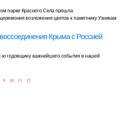
ном парке Красного Села прошла
церемония возложения цветов к памятнику Узникам
 воссоединения Крыма с Россией
2-ю годовщину важнейшего события в нашей
9
10
11
12