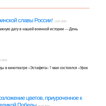
оинской славы России!
12.05.2026
ажную дату в нашей военной истории — День
5.2026
ы в кинотеатре «Эстафета» 7 мая состоялся «Урок
озложение цветов, приуроченное к
Великой Победы
06.05.2026