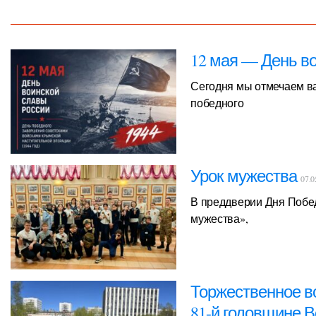
12 мая — День в
Сегодня мы отмечаем в
победного
Урок мужества
07.0
В преддверии Дня Побед
мужества»,
Торжественное в
81-й годовщине 