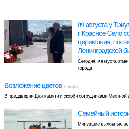
09 августа у Три
г.Красное Село с
церемония, посв
Ленинградской 
Сегодня, 9 августа отме
города
Возложение цветов
21.06.2024
В преддверии Дня памяти и скорби сотрудниками Местной
Семейный истори
Минувшие выходные выд