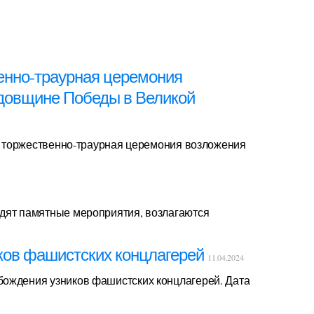
енно-траурная церемония
одовщине Победы в Великой
сь торжественно-траурная церемония возложения
одят памятные мероприятия, возлагаются
ков фашистских концлагерей
11.04.2024
бождения узников фашистских концлагерей. Дата