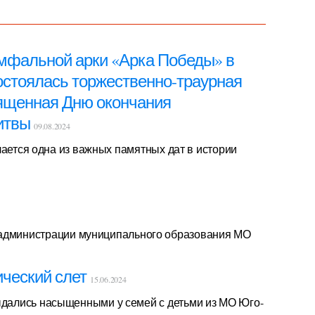
умфальной арки «Арка Победы» в
остоялась торжественно-траурная
ященная Дню окончания
битвы
09.08.2024
чается одна из важных памятных дат в истории
 администрации муниципального образования МО
ческий слет
15.06.2024
ались насыщенными у семей с детьми из МО Юго-