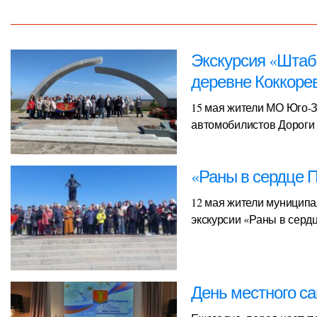
Экскурсия «Штаб
деревне Коккоре
15 мая жители МО Юго-З
автомобилистов Дороги
«Раны в сердце 
12 мая жители муницип
экскурсии «Раны в серд
День местного с