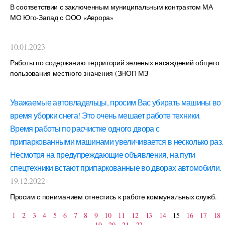
В соответствии с заключенным муниципальным контрактом МА
МО Юго-Запад с ООО «Аврора»
10.01.2023
Работы по содержанию территорий зеленых насаждений общего
пользования местного значения (ЗНОП МЗ
Уважаемые автовладельцы, просим Вас убирать машины во
время уборки снега! Это очень мешает работе техники.
Время работы по расчистке одного двора с
припаркованными машинами увеличивается в несколько раз.
Несмотря на предупреждающие объявления, на пути
спецтехники встают припаркованные во дворах автомобили.
19.12.2022
Просим с пониманием отнестись к работе коммунальных служб.
1
2
3
4
5
6
7
8
9
10
11
12
13
14
15
16
17
18
19
20
21
22